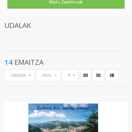
UDALAK
14
EMAITZA
ORDENA
DESC
9