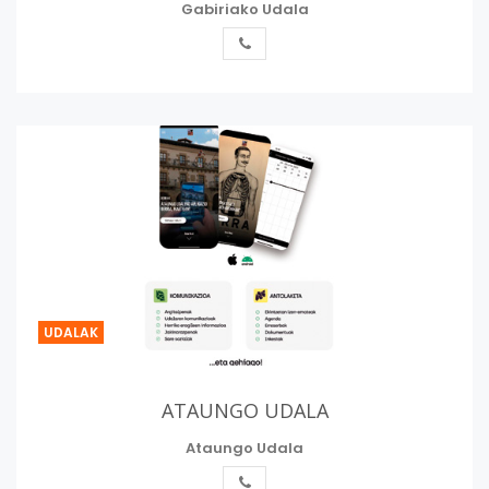
Gabiriako Udala
UDALAK
ATAUNGO UDALA
Ataungo Udala