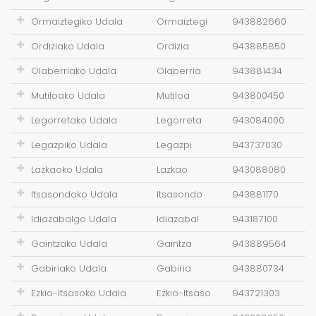
Ormaiztegiko Udala
Ormaiztegi
943882660
Ordiziako Udala
Ordizia
943885850
Olaberriako Udala
Olaberria
943881434
Mutiloako Udala
Mutiloa
943800450
Legorretako Udala
Legorreta
943084000
Legazpiko Udala
Legazpi
943737030
Lazkaoko Udala
Lazkao
943088080
Itsasondoko Udala
Itsasondo
943881170
Idiazabalgo Udala
Idiazabal
943187100
Gaintzako Udala
Gaintza
943889564
Gabiriako Udala
Gabiria
943880734
Ezkio-Itsasoko Udala
Ezkio-Itsaso
943721303