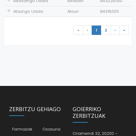
Beasaingo Udala
Beasain
943028050
Ataungo Udala
Ataun
943180011
«
‹
1
2
›
»
ZERBITZU GEHIAGO
GOIERRIKO
ZERBITZUAK
Farmaziak
Osasuna
Oriamendi 32, 20200 –