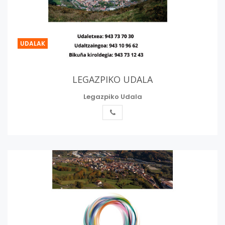
UDALAK
LEGAZPIKO UDALA
Legazpiko Udala