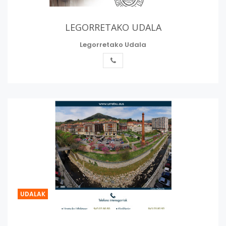
LEGORRETAKO UDALA
Legorretako Udala
UDALAK