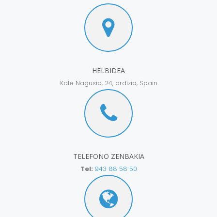
HELBIDEA
Kale Nagusia, 24, ordizia, Spain
TELEFONO ZENBAKIA
Tel:
943 88 58 50