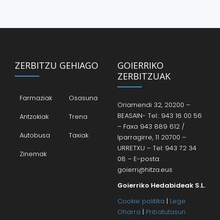
ZERBITZU GEHIAGO
GOIERRIKO
ZERBITZUAK
Farmaziak
Osasuna
Oriamendi 32, 20200 –
BEASAIN- Tel.: 943 16 00 56
Antzokiak
Trena
– Faxa 943 889 612 /
Autobusa
Taxiak
Iparragirre, 11 20700 –
URRETXU – Tel: 943 72 34
Zinemak
08 – E-posta:
goierri@hitza.eus
Goierriko Hedabideak S.L.
Cookie politika
|
Lege
Oharra
|
Pribatutasun