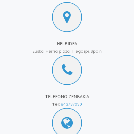
HELBIDEA
Euskal Herria plaza, 1, legazpi, Spain
TELEFONO ZENBAKIA
Tel:
943737030