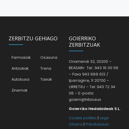
ZERBITZU GEHIAGO
GOIERRIKO
ZERBITZUAK
Farmaziak
Osasuna
Oriamendi 32, 20200 –
BEASAIN- Tel.: 943 16 00 56
Antzokiak
Trena
– Faxa 943 889 612 /
Autobusa
Taxiak
Iparragirre, 11 20700 –
URRETXU – Tel: 943 72 34
Zinemak
08 – E-posta:
goierri@hitza.eus
Goierriko Hedabideak S.L.
Cookie politika
|
Lege
Oharra
|
Pribatutasun