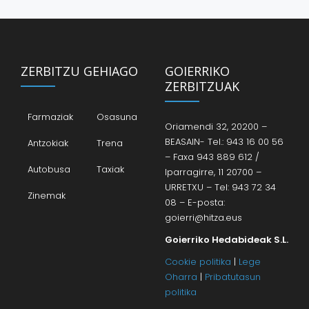
ZERBITZU GEHIAGO
GOIERRIKO
ZERBITZUAK
Farmaziak
Osasuna
Oriamendi 32, 20200 –
BEASAIN- Tel.: 943 16 00 56
Antzokiak
Trena
– Faxa 943 889 612 /
Autobusa
Taxiak
Iparragirre, 11 20700 –
URRETXU – Tel: 943 72 34
Zinemak
08 – E-posta:
goierri@hitza.eus
Goierriko Hedabideak S.L.
Cookie politika
|
Lege
Oharra
|
Pribatutasun
politika