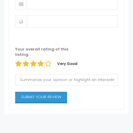
Your overall rating of this
listing:
Very Good