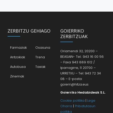
ZERBITZU GEHIAGO
GOIERRIKO
ZERBITZUAK
Farmaziak
Osasuna
Oriamendi 32, 20200 –
BEASAIN- Tel.: 943 16 00 56
Antzokiak
Trena
– Faxa 943 889 612 /
Autobusa
Taxiak
Iparragirre, 11 20700 –
URRETXU – Tel: 943 72 34
Zinemak
08 – E-posta:
goierri@hitza.eus
Goierriko Hedabideak S.L.
Cookie politika
|
Lege
Oharra
|
Pribatutasun
politika