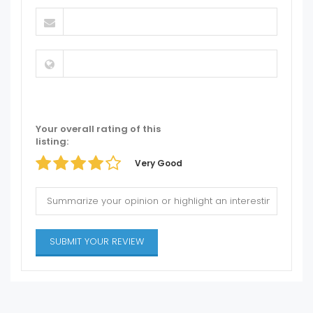
Your overall rating of this
listing:
Very Good