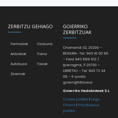
ZERBITZU GEHIAGO
GOIERRIKO
ZERBITZUAK
Farmaziak
Osasuna
Oriamendi 32, 20200 –
BEASAIN- Tel.: 943 16 00 56
Antzokiak
Trena
– Faxa 943 889 612 /
Autobusa
Taxiak
Iparragirre, 11 20700 –
URRETXU – Tel: 943 72 34
Zinemak
08 – E-posta:
goierri@hitza.eus
Goierriko Hedabideak S.L.
Cookie politika
|
Lege
Oharra
|
Pribatutasun
politika