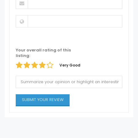
Your overall rating of this
listing:
Very Good