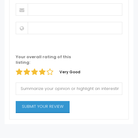
Your overall rating of this
listing:
Very Good