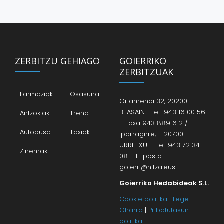
ZERBITZU GEHIAGO
GOIERRIKO
ZERBITZUAK
Farmaziak
Osasuna
Oriamendi 32, 20200 –
BEASAIN- Tel.: 943 16 00 56
Antzokiak
Trena
– Faxa 943 889 612 /
Autobusa
Taxiak
Iparragirre, 11 20700 –
URRETXU – Tel: 943 72 34
Zinemak
08 – E-posta:
goierri@hitza.eus
Goierriko Hedabideak S.L.
Cookie politika
|
Lege
Oharra
|
Pribatutasun
politika