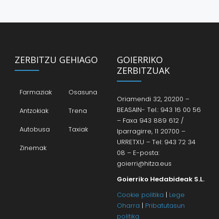
ZERBITZU GEHIAGO
GOIERRIKO
ZERBITZUAK
Farmaziak
Osasuna
Oriamendi 32, 20200 –
BEASAIN- Tel.: 943 16 00 56
Antzokiak
Trena
– Faxa 943 889 612 /
Autobusa
Taxiak
Iparragirre, 11 20700 –
URRETXU – Tel: 943 72 34
Zinemak
08 – E-posta:
goierri@hitza.eus
Goierriko Hedabideak S.L.
Cookie politika
|
Lege
Oharra
|
Pribatutasun
politika