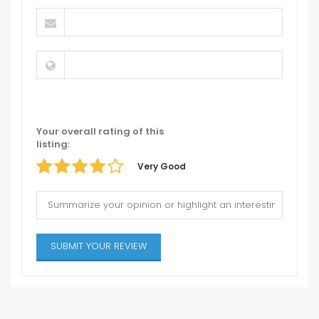
Your overall rating of this
listing:
Very Good