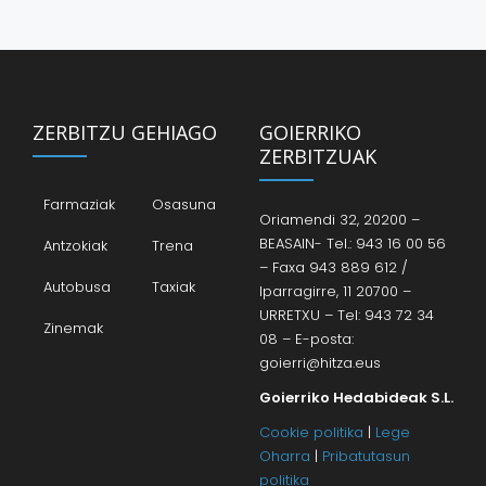
ZERBITZU GEHIAGO
GOIERRIKO
ZERBITZUAK
Farmaziak
Osasuna
Oriamendi 32, 20200 –
BEASAIN- Tel.: 943 16 00 56
Antzokiak
Trena
– Faxa 943 889 612 /
Autobusa
Taxiak
Iparragirre, 11 20700 –
URRETXU – Tel: 943 72 34
Zinemak
08 – E-posta:
goierri@hitza.eus
Goierriko Hedabideak S.L.
Cookie politika
|
Lege
Oharra
|
Pribatutasun
politika