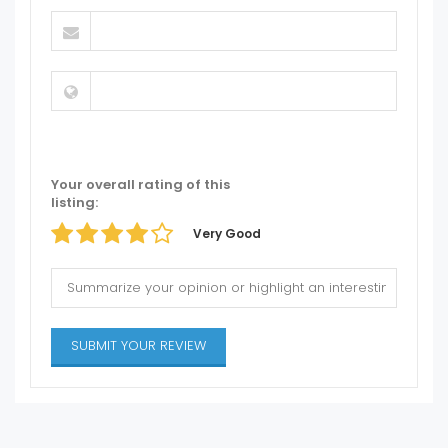
Your overall rating of this
listing:
Very Good