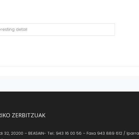
RIKO ZERBITZUAK
 32, 20200 – BEASAIN- Tel.: 943 16 00 56 – Faxa 943 889 612 / Iparrag