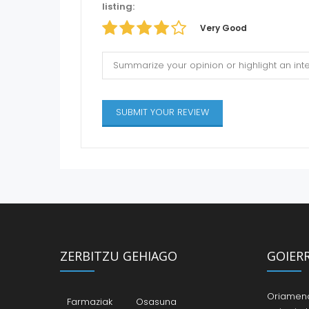
listing:
Very Good
ZERBITZU GEHIAGO
GOIER
Oriamendi
Farmaziak
Osasuna