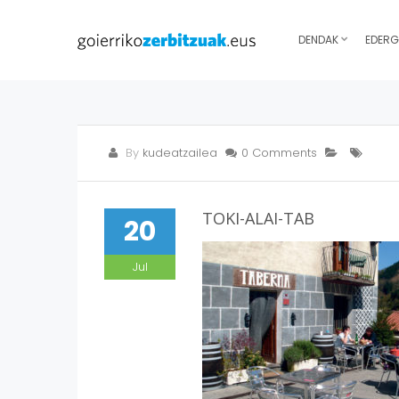
DENDAK
EDERG
By
kudeatzailea
0 Comments
TOKI-ALAI-TAB
20
Jul