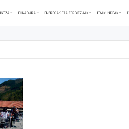
INTZA
ELIKADURA
ENPRESAK ETA ZERBITZUAK
ERAKUNDEAK
E