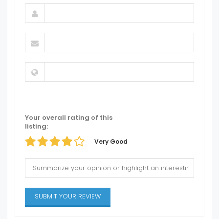
Your overall rating of this
listing:
Very Good