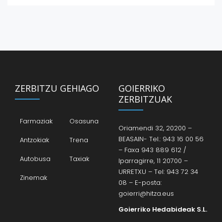
ZERBITZU GEHIAGO
GOIERRIKO
ZERBITZUAK
Farmaziak
Osasuna
Oriamendi 32, 20200 –
BEASAIN- Tel.: 943 16 00 56
Antzokiak
Trena
– Faxa 943 889 612 /
Autobusa
Taxiak
Iparragirre, 11 20700 –
URRETXU – Tel: 943 72 34
Zinemak
08 – E-posta:
goierri@hitza.eus
Goierriko Hedabideak S.L.