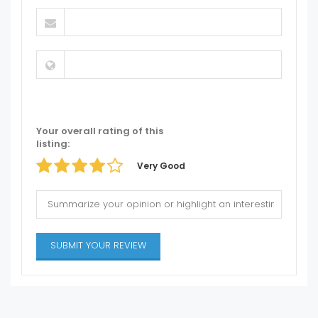
Your overall rating of this
listing:
Very Good