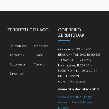
ZERBITZU GEHIAGO
GOIERRIKO
ZERBITZUAK
Farmaziak
Osasuna
Oriamendi 32, 20200 –
BEASAIN- Tel.: 943 16 00 56
Antzokiak
Trena
– Faxa 943 889 612 /
Autobusa
Taxiak
Iparragirre, 11 20700 –
URRETXU – Tel: 943 72 34
Zinemak
08 – E-posta:
goierri@hitza.eus
Goierriko Hedabideak S.L.
Cookie politika
|
Lege
Oharra
|
Pribatutasun
politika