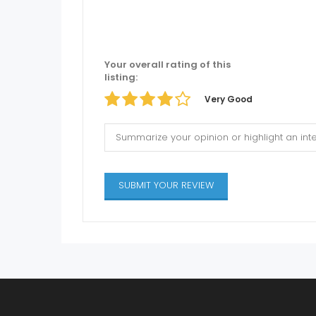
Your overall rating of this
listing:
Very Good