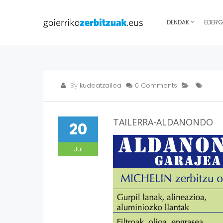
DENDAK
EDERG
By
kudeatzailea
0 Comments
TAILERRA-ALDANONDO
20
Jul