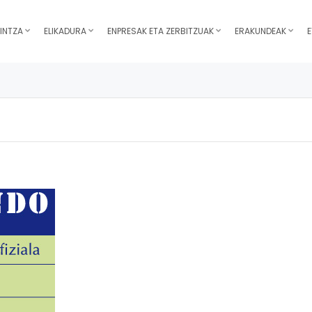
INTZA
ELIKADURA
ENPRESAK ETA ZERBITZUAK
ERAKUNDEAK
E