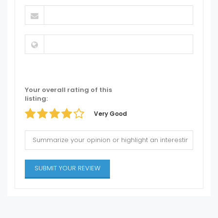
Your overall rating of this
listing:
Very Good