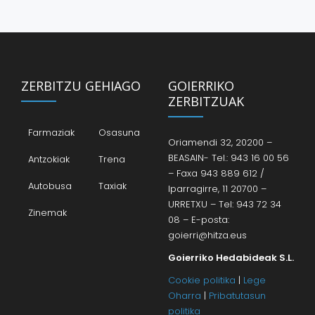
ZERBITZU GEHIAGO
GOIERRIKO
ZERBITZUAK
Farmaziak
Osasuna
Oriamendi 32, 20200 –
BEASAIN- Tel.: 943 16 00 56
Antzokiak
Trena
– Faxa 943 889 612 /
Autobusa
Taxiak
Iparragirre, 11 20700 –
URRETXU – Tel: 943 72 34
Zinemak
08 – E-posta:
goierri@hitza.eus
Goierriko Hedabideak S.L.
Cookie politika
|
Lege
Oharra
|
Pribatutasun
politika