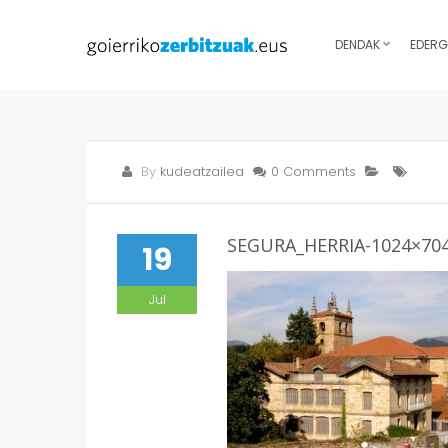
DENDAK
EDERG
By
kudeatzailea
0 Comments
SEGURA_HERRIA-1024×70
19
Jul