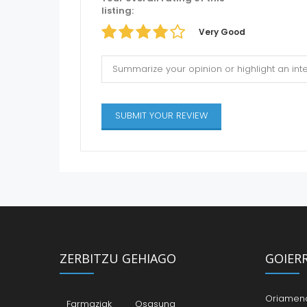
listing:
Very Good
ZERBITZU GEHIAGO
GOIER
Oriamendi
Farmaziak
Osasuna