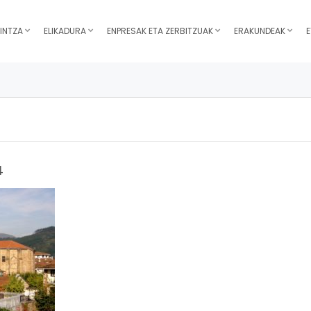
INTZA
ELIKADURA
ENPRESAK ETA ZERBITZUAK
ERAKUNDEAK
E
4