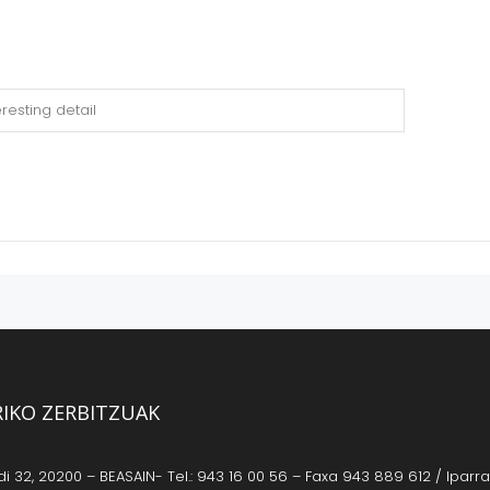
RIKO ZERBITZUAK
 32, 20200 – BEASAIN- Tel.: 943 16 00 56 – Faxa 943 889 612 / Iparrag