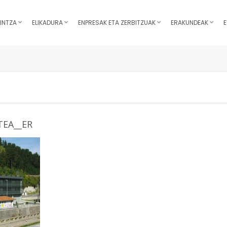
INTZA
ELIKADURA
ENPRESAK ETA ZERBITZUAK
ERAKUNDEAK
E
EA__ER