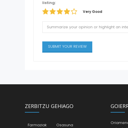
listing:
Very Good
ZERBITZU GEHIAGO
GOIER
Oriamendi
Farmaziak
Osasuna