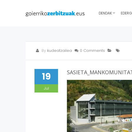
DENDAK
EDERG
By
kudeatzailea
0 Comments
SASIETA_MANKOMUNITAT
19
Jul