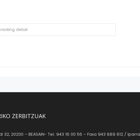
RIKO ZERBITZUAK
 32, 20200 – BEASAIN- Tel.: 943 16 00 56 – Faxa 943 889 612 / Iparrag