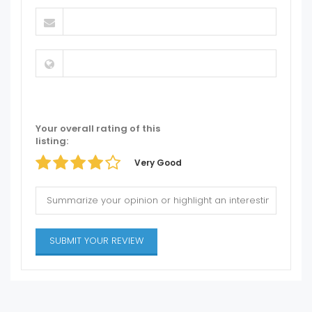
Your overall rating of this
listing:
Very Good