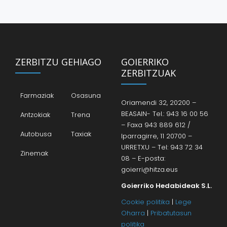
ZERBITZU GEHIAGO
GOIERRIKO
ZERBITZUAK
Farmaziak
Osasuna
Oriamendi 32, 20200 –
BEASAIN- Tel.: 943 16 00 56
Antzokiak
Trena
– Faxa 943 889 612 /
Autobusa
Taxiak
Iparragirre, 11 20700 –
URRETXU – Tel: 943 72 34
Zinemak
08 – E-posta:
goierri@hitza.eus
Goierriko Hedabideak S.L.
Cookie politika
|
Lege
Oharra
|
Pribatutasun
politika