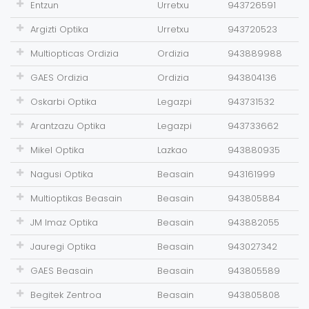
Entzun
Urretxu
943726591
Argizti Optika
Urretxu
943720523
Multiopticas Ordizia
Ordizia
943889988
GAES Ordizia
Ordizia
943804136
Oskarbi Optika
Legazpi
943731532
Arantzazu Optika
Legazpi
943733662
Mikel Optika
Lazkao
943880935
Nagusi Optika
Beasain
943161999
Multioptikas Beasain
Beasain
943805884
JM Imaz Optika
Beasain
943882055
Jauregi Optika
Beasain
943027342
GAES Beasain
Beasain
943805589
Begitek Zentroa
Beasain
943805808