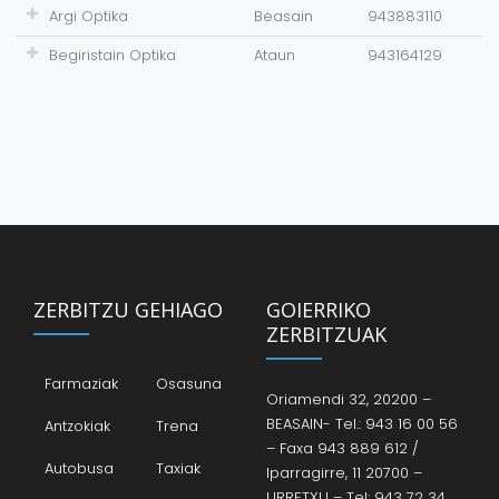
Argi Optika
Beasain
943883110
Begiristain Optika
Ataun
943164129
ZERBITZU GEHIAGO
GOIERRIKO
ZERBITZUAK
Farmaziak
Osasuna
Oriamendi 32, 20200 –
BEASAIN- Tel.: 943 16 00 56
Antzokiak
Trena
– Faxa 943 889 612 /
Autobusa
Taxiak
Iparragirre, 11 20700 –
URRETXU – Tel: 943 72 34