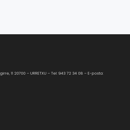
irre, 11 20700 – URRETXU – Tel: 943 72 34 08 – E-posta: