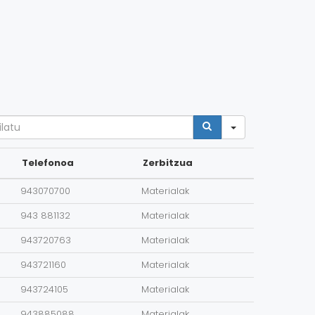
arch
Telefonoa
Zerbitzua
943070700
Materialak
943 881132
Materialak
943720763
Materialak
943721160
Materialak
943724105
Materialak
943885088
Materialak