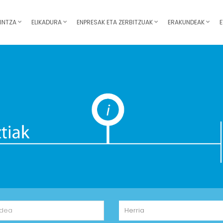
INTZA
ELIKADURA
ENPRESAK ETA ZERBITZUAK
ERAKUNDEAK
E
Herria