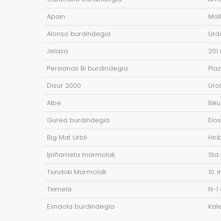
Apain
Mall
Alonso burdindegia
Urd
Jelasa
201 
Persianas Bi burdindegia
Plaz
Disur 2000
Uro
Albe
Bik
Gurea burdindegia
Elos
Big Mat Urbil
Hiri
Ipiñarrieta marmolak
Sta.
Txindoki Marmolak
10. 
Tximela
N-1 
Esnaola burdindegia
Kal