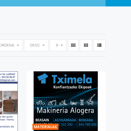
ORDENA
DESC
9
MATERIALAK