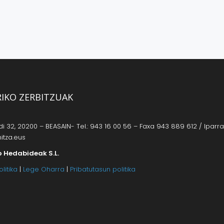
RIKO ZERBITZUAK
 32, 20200 – BEASAIN- Tel.: 943 16 00 56 – Faxa 943 889 612 / Iparrag
itza.eus
o Hedabideak S.L.
litika
|
Lege Oharra
|
Pribatutasun politika