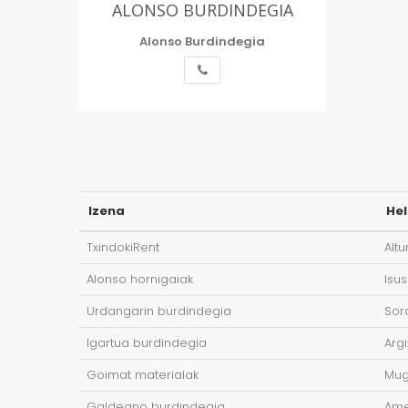
ALONSO BURDINDEGIA
Alonso Burdindegia
Izena
He
TxindokiRent
Altu
Alonso hornigaiak
Isu
Urdangarin burdindegia
Sor
Igartua burdindegia
Arg
Goimat materialak
Mug
Galdeano burdindegia
Ame