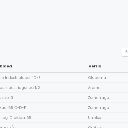
Se
lbidea
Herria
ne Industrialdea, 4D-E
Olaberria
ses industriagunea 1/2
Arama
aluze, 9
Zumarraga
ixao, 65 C-D-F
Zumarraga
itegi D bidea, 55
Urretxu
rika, z/g
Ordizia