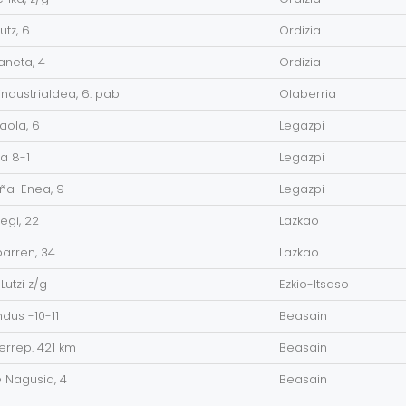
utz, 6
Ordizia
aneta, 4
Ordizia
industrialdea, 6. pab
Olaberria
aola, 6
Legazpi
la 8-1
Legazpi
uña-Enea, 9
Legazpi
egi, 22
Lazkao
barren, 34
Lazkao
 Lutzi z/g
Ezkio-Itsaso
indus -10-11
Beasain
errep. 421 km
Beasain
e Nagusia, 4
Beasain