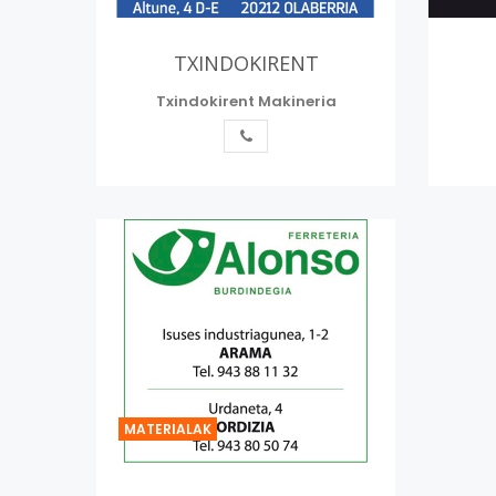
TXINDOKIRENT
Txindokirent Makineria
MATERIALAK