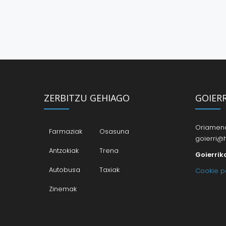
ZERBITZU GEHIAGO
GOIER
Oriamendi
Farmaziak
Osasuna
goierri@h
Antzokiak
Trena
Goierrik
Autobusa
Taxiak
Cookie po
Zinemak