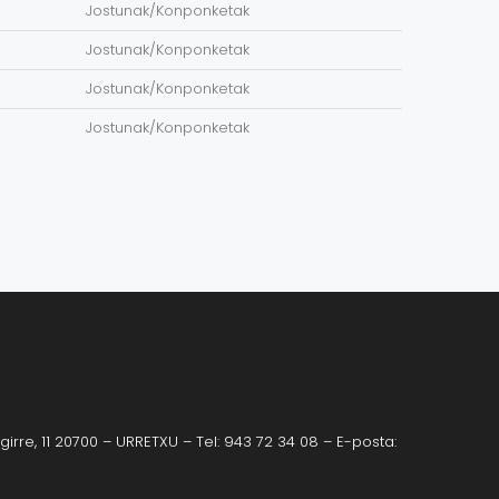
Jostunak/Konponketak
Jostunak/Konponketak
Jostunak/Konponketak
Jostunak/Konponketak
irre, 11 20700 – URRETXU – Tel: 943 72 34 08 – E-posta: