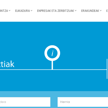
INTZA
ELIKADURA
ENPRESAK ETA ZERBITZUAK
ERAKUNDEAK
E
Herria