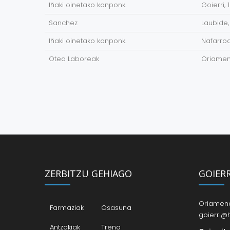
Iñaki oinetako konponk.
Goierri, 1
Sanchez
Laubide,
Iñaki oinetako konponk.
Nafarroa
Otea Laboreak
Oriamend
ZERBITZU GEHIAGO
GOIER
Oriamendi
Farmaziak
Osasuna
goierri@h
Antzokiak
Trena