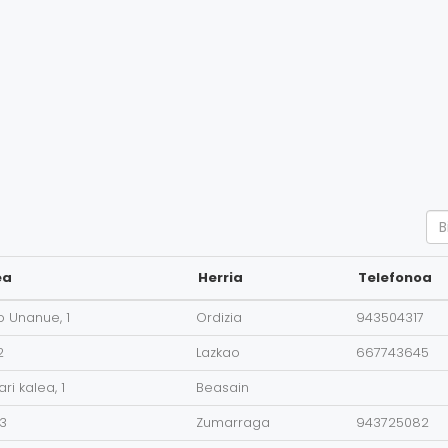
Se
ea
Herria
Telefonoa
 Unanue, 1
Ordizia
943504317
2
Lazkao
667743645
ri kalea, 1
Beasain
 3
Zumarraga
943725082