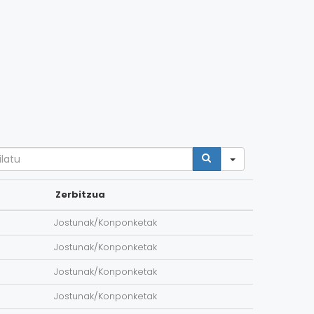
arch
Zerbitzua
Jostunak/Konponketak
Jostunak/Konponketak
Jostunak/Konponketak
Jostunak/Konponketak