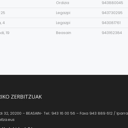
Ordizia
943880045
 25
Legazpi
943730295
, 4
Legazpi
943081761
i, 19
Beasain
943162384
RIKO ZERBITZUAK
 32, 20200 – BEASAIN- Tel.: 943 16 00 56 – Faxa 943 889 612 / Iparrag
itza.eus