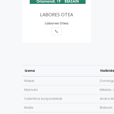
LABORES OTEA
Labores Otea
Izena
Helbid
Iñakat
Domingo
Mamufo
Mikelar, 
Valentina konponketak
Andra Ma
Maite
Bidezar,