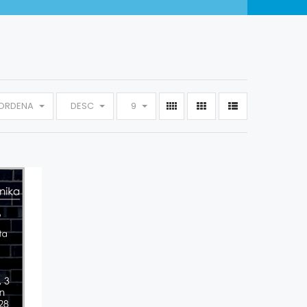
ORDENA
DESC
9