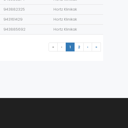
943882325
Hortz Klinikak
943161429
Hortz Klinikak
943885692
Hortz Klinikak
«
‹
1
2
›
»