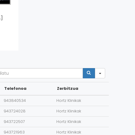
.]
arch
Telefonoa
Zerbitzua
943840534
Hortz Klinikak
943724028
Hortz Klinikak
943722507
Hortz Klinikak
943721963
Hortz Klinikak