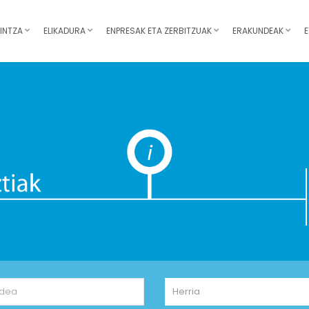
INTZA
ELIKADURA
ENPRESAK ETA ZERBITZUAK
ERAKUNDEAK
E
Herria