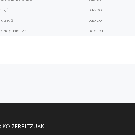
itz, 1
Lazkao
utze, 3
Lazkao
e Nagusia, 22
Beasain
RIKO ZERBITZUAK