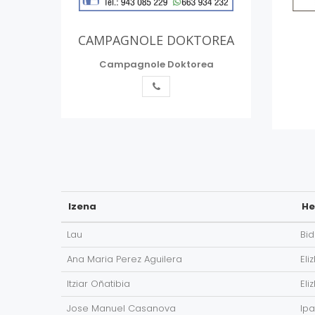
CAMPAGNOLE DOKTOREA
Campagnole Doktorea
Izena
He
Lau
Bid
Ana Maria Perez Aguilera
Eli
Itziar Oñatibia
Eli
Jose Manuel Casanova
Ipa