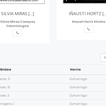
SILVIA MIRAS [...]
IÑAUSTI HORTZ [..
Silvia Miras Casayas
Iñausti Hortz Klinika
Odontologoa
Se
lbidea
Herria
ezar, 5
Zumarraga
zkale, 15
Zumarraga
zkale, 3
Zumarraga
rragirre, 1
Zumarraga