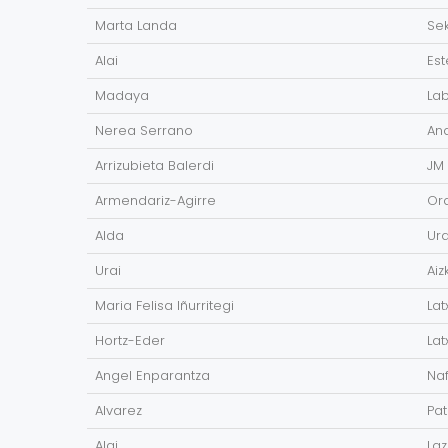
Marta Landa
Sek
Alai
Es
Madaya
La
Nerea Serrano
And
Arrizubieta Balerdi
JM 
Armendariz-Agirre
Ord
Alda
Urd
Urai
Aiz
Maria Felisa Iñurritegi
Lat
Hortz-Eder
Lat
Angel Enparantza
Naf
Alvarez
Pat
Alai
Laz