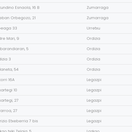
undino Esnaola, 16 B
Zumarraga
teban Orbegozo, 21
Zumarraga
beaga 33
Urretxu
re Mari, 9
Ordizia
barandiaran, 5
Ordizia
izia 3
Ordizia
aneta, 54
Ordizia
korri 16A
Legazpi
xartegi 10
Legazpi
xartegi, 27
Legazpi
arroa, 27
Legazpi
rizio Etxeberria 7 bis
Legazpi
kao txiki Zelaia, 5
Lazkao