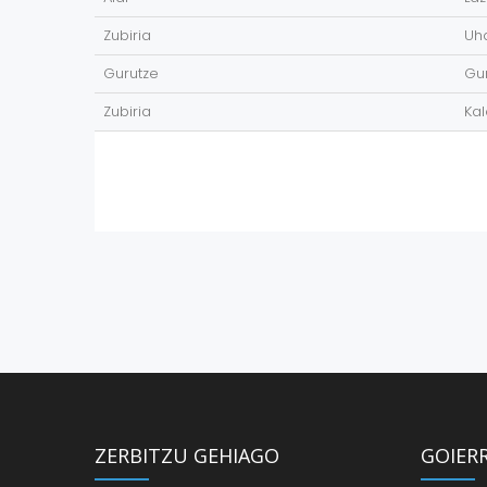
Zubiria
Uha
Gurutze
Gur
Zubiria
Kal
ZERBITZU GEHIAGO
GOIER