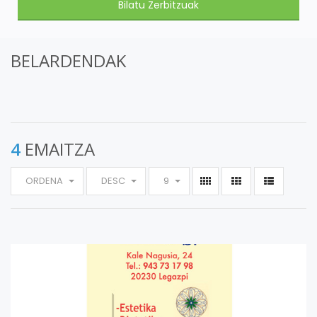
BELARDENDAK
4
EMAITZA
ORDENA
DESC
9