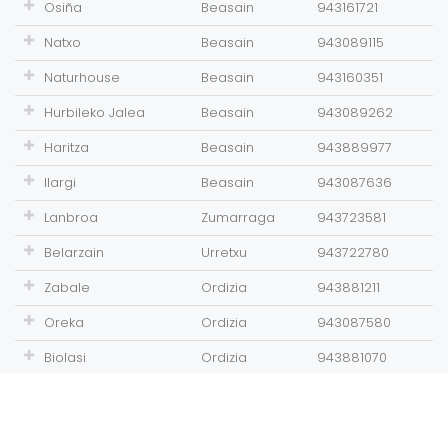
Osiña
Beasain
943161721
Natxo
Beasain
943089115
Naturhouse
Beasain
943160351
Hurbileko Jalea
Beasain
943089262
Haritza
Beasain
943889977
Ilargi
Beasain
943087636
Lanbroa
Zumarraga
943723581
Belarzain
Urretxu
943722780
Zabale
Ordizia
943881211
Oreka
Ordizia
943087580
Biolasi
Ordizia
943881070
Lau Bide
Legazpi
943731808
Lanbroa Bi
Legazpi
943731798