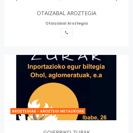
OTAIZABAL AROZTEGIA
Otaizabal Aroztegia
AROZTEGIAK - AROZTEGI METALIKOAK
GOIERRIKO ZURAK