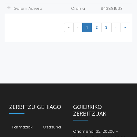
Goierri Aukera
Ordizia
943881563
«
‹
1
2
3
›
»
ZERBITZU GEHIAGO
GOIERRIKO
ZERBITZUAK
Farmaziak
Osasuna
Oriamendi 32, 20200 –