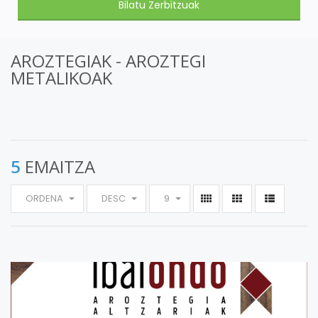
AROZTEGIAK - AROZTEGI
METALIKOAK
5
EMAITZA
ORDENA
DESC
9