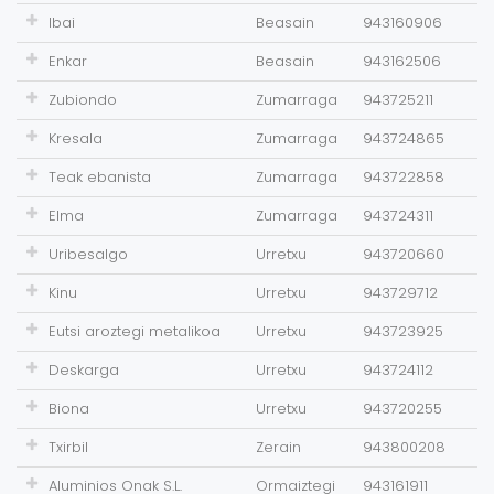
Ibai
Beasain
943160906
Enkar
Beasain
943162506
Zubiondo
Zumarraga
943725211
Kresala
Zumarraga
943724865
Teak ebanista
Zumarraga
943722858
Elma
Zumarraga
943724311
Uribesalgo
Urretxu
943720660
Kinu
Urretxu
943729712
Eutsi aroztegi metalikoa
Urretxu
943723925
Deskarga
Urretxu
943724112
Biona
Urretxu
943720255
Txirbil
Zerain
943800208
Aluminios Onak S.L.
Ormaiztegi
943161911