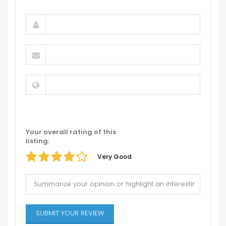
Your overall rating of this
listing:
Very Good