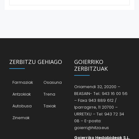
ZERBITZU GEHIAGO
GOIERRIKO
ZERBITZUAK
Farmaziak
Osasuna
Oriamendi 32, 20200 –
BEASAIN- Tel.: 943 16 00 56
Antzokiak
Trena
– Faxa 943 889 612 /
Autobusa
Taxiak
Iparragirre, 11 20700 –
URRETXU – Tel: 943 72 34
Zinemak
08 – E-posta:
goierri@hitza.eus
Goierriko Hedabideak S.L.