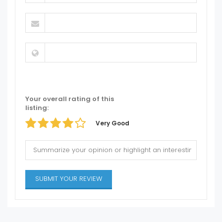
Your overall rating of this
listing:
Very Good