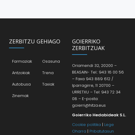
ZERBITZU GEHIAGO
GOIERRIKO
ZERBITZUAK
Farmaziak
Osasuna
Oriamendi 32, 20200 –
BEASAIN- Tel.: 943 16 00 56
Antzokiak
Trena
– Faxa 943 889 612 /
Autobusa
Taxiak
Iparragirre, 11 20700 –
URRETXU – Tel: 943 72 34
Zinemak
08 – E-posta:
goierri@hitza.eus
Goierriko Hedabideak S.L.
Cookie politika
|
Lege
Oharra
|
Pribatutasun