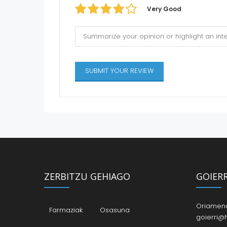
Very Good
ZERBITZU GEHIAGO
GOIER
Oriamendi
Farmaziak
Osasuna
goierri@h