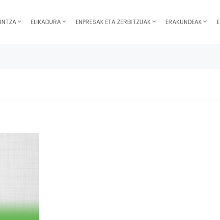
INTZA
ELIKADURA
ENPRESAK ETA ZERBITZUAK
ERAKUNDEAK
E