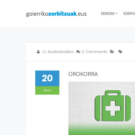
DENDAK
EDERG
By
kudeatzailea
0 Comments
OROKORRA
20
Nov