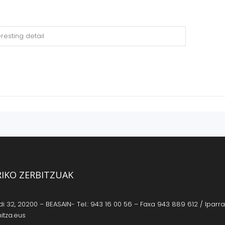
RIKO ZERBITZUAK
 32, 20200 – BEASAIN- Tel.: 943 16 00 56 – Faxa 943 889 612 / Iparrag
itza.eus