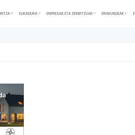
INTZA
ELIKADURA
ENPRESAK ETA ZERBITZUAK
ERAKUNDEAK
E