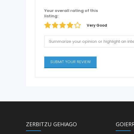
Your overall rating of this
listing:
Very Good
ZERBITZU GEHIAGO
GOIER