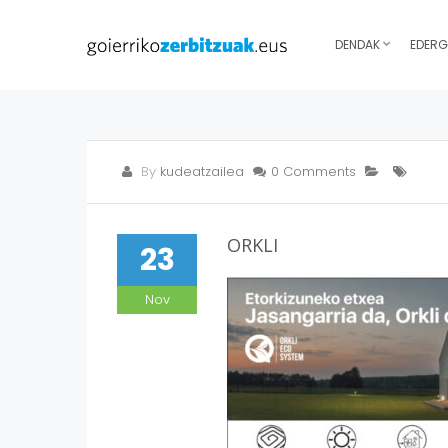
DENDAK
EDERG
By
kudeatzailea
0 Comments
ORKLI
23
Nov