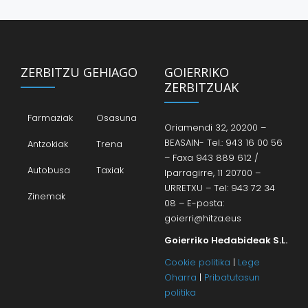
ZERBITZU GEHIAGO
GOIERRIKO
ZERBITZUAK
Farmaziak
Osasuna
Oriamendi 32, 20200 –
BEASAIN- Tel.: 943 16 00 56
Antzokiak
Trena
– Faxa 943 889 612 /
Autobusa
Taxiak
Iparragirre, 11 20700 –
URRETXU – Tel: 943 72 34
Zinemak
08 – E-posta:
goierri@hitza.eus
Goierriko Hedabideak S.L.
Cookie politika
|
Lege
Oharra
|
Pribatutasun
politika