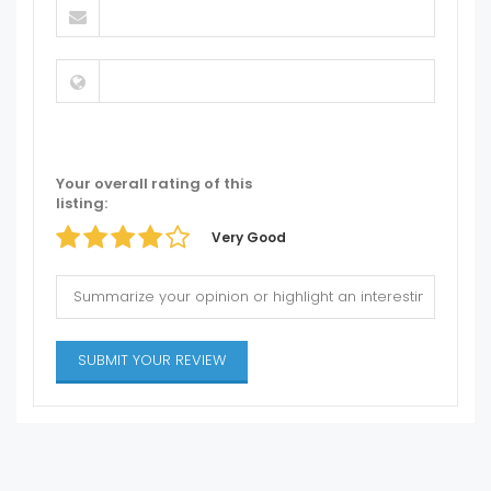
Your overall rating of this
listing:
Very Good