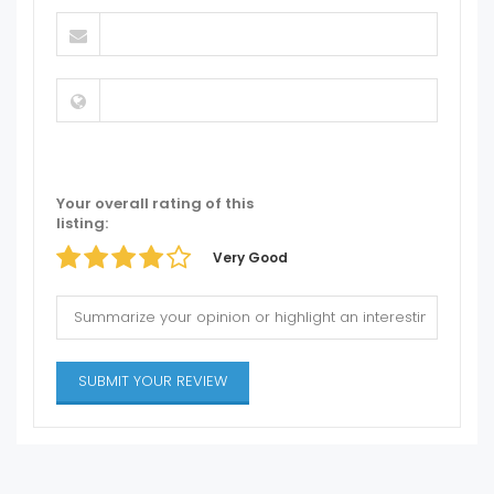
Your overall rating of this
listing:
Very Good