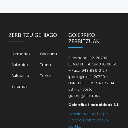
ZERBITZU GEHIAGO
GOIERRIKO
ZERBITZUAK
Farmaziak
Osasuna
Oriamendi 32, 20200 –
BEASAIN- Tel.: 943 16 00 56
Antzokiak
Trena
– Faxa 943 889 612 /
Autobusa
Taxiak
Iparragirre, 11 20700 –
URRETXU – Tel: 943 72 34
Zinemak
08 – E-posta:
goierri@hitza.eus
Goierriko Hedabideak S.L.
Cookie politika
|
Lege
Oharra
|
Pribatutasun
politika