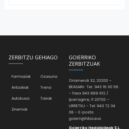
ZERBITZU GEHIAGO
GOIERRIKO
ZERBITZUAK
Farmaziak
Osasuna
Oriamendi 32, 20200 –
BEASAIN- Tel.: 943 16 00 56
Antzokiak
Trena
– Faxa 943 889 612 /
Autobusa
Taxiak
Iparragirre, 11 20700 –
URRETXU – Tel: 943 72 34
Zinemak
08 – E-posta:
goierri@hitza.eus
Goierriko Hedabideak S.L.