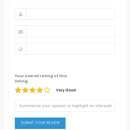
Your overall rating of this
listing:
Very Good