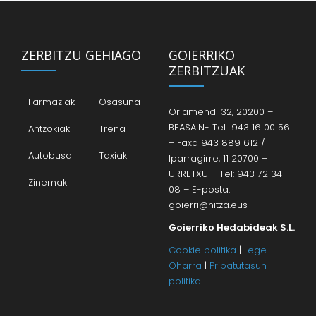
ZERBITZU GEHIAGO
GOIERRIKO
ZERBITZUAK
Farmaziak
Osasuna
Oriamendi 32, 20200 –
BEASAIN- Tel.: 943 16 00 56
Antzokiak
Trena
– Faxa 943 889 612 /
Autobusa
Taxiak
Iparragirre, 11 20700 –
URRETXU – Tel: 943 72 34
Zinemak
08 – E-posta:
goierri@hitza.eus
Goierriko Hedabideak S.L.
Cookie politika
|
Lege
Oharra
|
Pribatutasun
politika