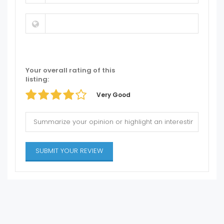
Your overall rating of this
listing:
Very Good