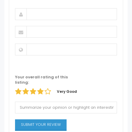
Your overall rating of this
listing:
Very Good