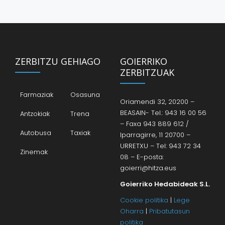
ZERBITZU GEHIAGO
GOIERRIKO
ZERBITZUAK
Farmaziak
Osasuna
Oriamendi 32, 20200 –
BEASAIN- Tel.: 943 16 00 56
Antzokiak
Trena
– Faxa 943 889 612 /
Autobusa
Taxiak
Iparragirre, 11 20700 –
URRETXU – Tel: 943 72 34
Zinemak
08 – E-posta:
goierri@hitza.eus
Goierriko Hedabideak S.L.
Cookie politika
|
Lege
Oharra
|
Pribatutasun
politika