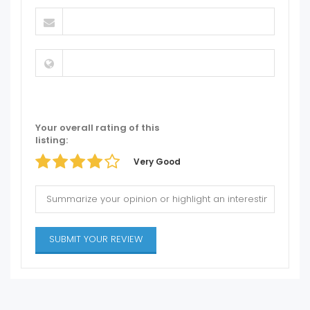
Your overall rating of this
listing:
Very Good