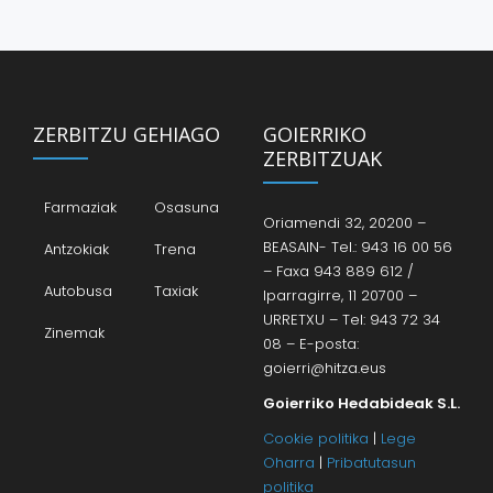
ZERBITZU GEHIAGO
GOIERRIKO
ZERBITZUAK
Farmaziak
Osasuna
Oriamendi 32, 20200 –
BEASAIN- Tel.: 943 16 00 56
Antzokiak
Trena
– Faxa 943 889 612 /
Autobusa
Taxiak
Iparragirre, 11 20700 –
URRETXU – Tel: 943 72 34
Zinemak
08 – E-posta:
goierri@hitza.eus
Goierriko Hedabideak S.L.
Cookie politika
|
Lege
Oharra
|
Pribatutasun
politika