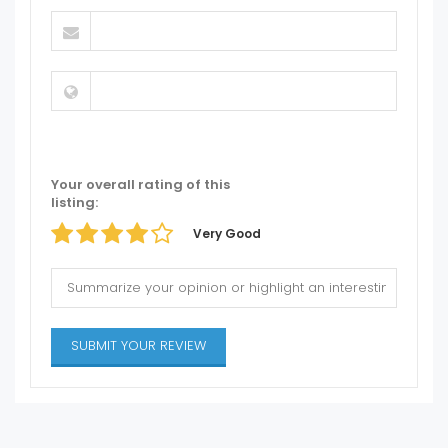
Your overall rating of this
listing:
Very Good