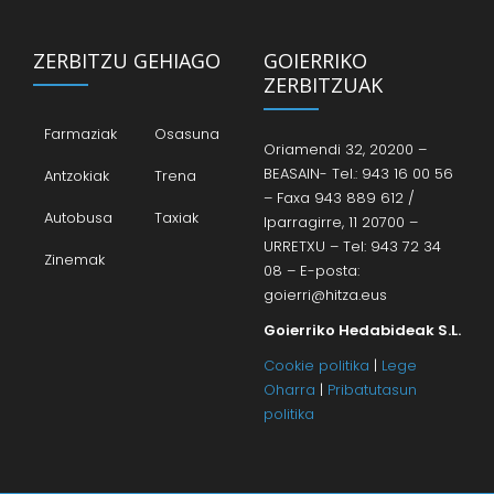
ZERBITZU GEHIAGO
GOIERRIKO
ZERBITZUAK
Farmaziak
Osasuna
Oriamendi 32, 20200 –
BEASAIN- Tel.: 943 16 00 56
Antzokiak
Trena
– Faxa 943 889 612 /
Autobusa
Taxiak
Iparragirre, 11 20700 –
URRETXU – Tel: 943 72 34
Zinemak
08 – E-posta:
goierri@hitza.eus
Goierriko Hedabideak S.L.
Cookie politika
|
Lege
Oharra
|
Pribatutasun
politika