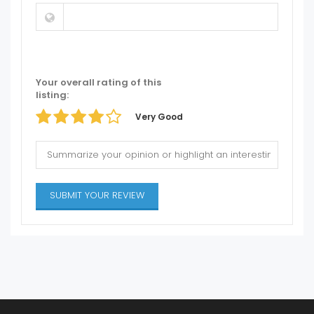
Your overall rating of this
listing:
Very Good