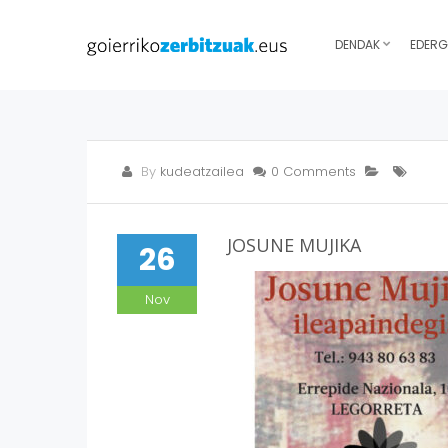
DENDAK
EDERG
By
kudeatzailea
0 Comments
JOSUNE MUJIKA
26
Nov