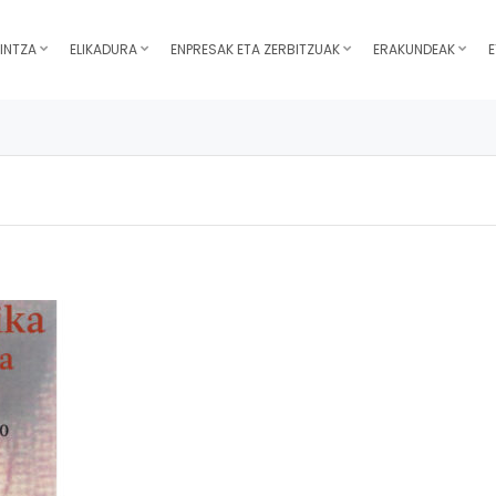
INTZA
ELIKADURA
ENPRESAK ETA ZERBITZUAK
ERAKUNDEAK
E