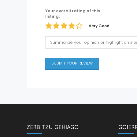
Your overall rating of this
listing:
Very Good
ZERBITZU GEHIAGO
GOIER