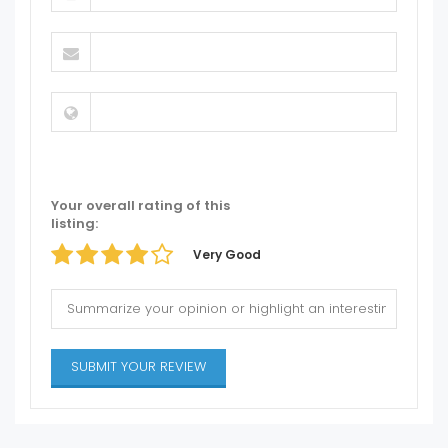
Your overall rating of this
listing:
Very Good