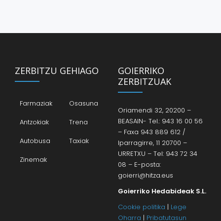
ZERBITZU GEHIAGO
GOIERRIKO
ZERBITZUAK
Farmaziak
Osasuna
Oriamendi 32, 20200 –
BEASAIN- Tel.: 943 16 00 56
Antzokiak
Trena
– Faxa 943 889 612 /
Autobusa
Taxiak
Iparragirre, 11 20700 –
URRETXU – Tel: 943 72 34
Zinemak
08 – E-posta:
goierri@hitza.eus
Goierriko Hedabideak S.L.
Cookie politika
|
Lege
Oharra
|
Pribatutasun