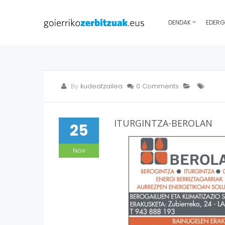
DENDAK
EDERG
By
kudeatzailea
0 Comments
ITURGINTZA-BEROLAN
25
Nov