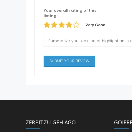
Your overall rating of this
listing:
Very Good
ZERBITZU GEHIAGO
GOIER