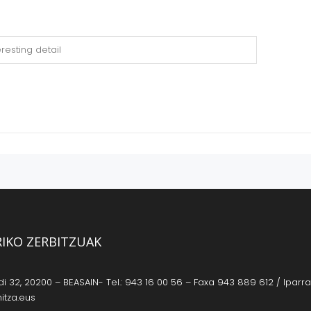
RIKO ZERBITZUAK
 32, 20200 – BEASAIN- Tel.: 943 16 00 56 – Faxa 943 889 612 / Iparrag
itza.eus