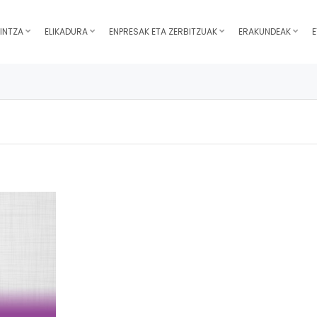
INTZA
ELIKADURA
ENPRESAK ETA ZERBITZUAK
ERAKUNDEAK
E