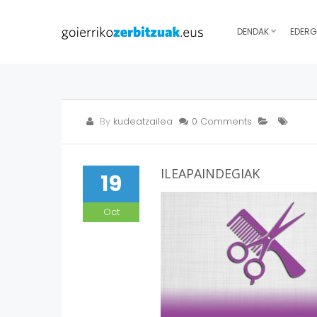
DENDAK
EDERG
By
kudeatzailea
0 Comments
ILEAPAINDEGIAK
19
Oct