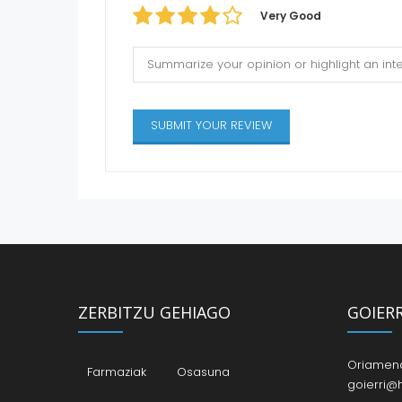
Very Good
ZERBITZU GEHIAGO
GOIER
Oriamendi
Farmaziak
Osasuna
goierri@h