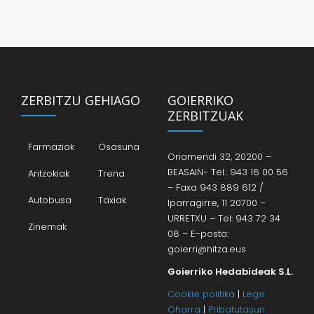
ZERBITZU GEHIAGO
GOIERRIKO
ZERBITZUAK
Farmaziak
Osasuna
Oriamendi 32, 20200 –
BEASAIN- Tel.: 943 16 00 56
Antzokiak
Trena
– Faxa 943 889 612 /
Autobusa
Taxiak
Iparragirre, 11 20700 –
URRETXU – Tel: 943 72 34
Zinemak
08 – E-posta:
goierri@hitza.eus
Goierriko Hedabideak S.L.
Cookie politika
|
Lege
Oharra
|
Pribatutasun