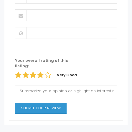
Your overall rating of this
listing:
Very Good