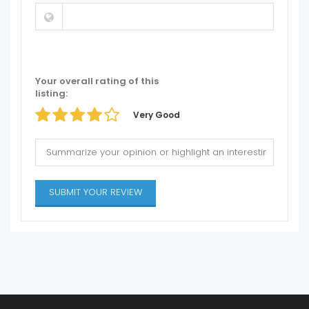
Your overall rating of this
listing:
Very Good