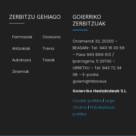
ZERBITZU GEHIAGO
GOIERRIKO
ZERBITZUAK
Farmaziak
Osasuna
Oriamendi 32, 20200 –
BEASAIN- Tel.: 943 16 00 56
Antzokiak
Trena
– Faxa 943 889 612 /
Autobusa
Taxiak
Iparragirre, 11 20700 –
URRETXU – Tel: 943 72 34
Zinemak
08 – E-posta:
goierri@hitza.eus
Goierriko Hedabideak S.L.
Cookie politika
|
Lege
Oharra
|
Pribatutasun
politika