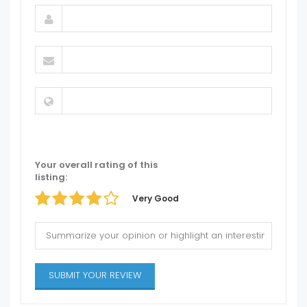
Your overall rating of this
listing:
Very Good