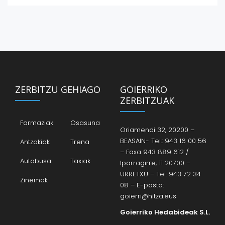
ZERBITZU GEHIAGO
GOIERRIKO
ZERBITZUAK
Farmaziak
Osasuna
Oriamendi 32, 20200 –
BEASAIN- Tel.: 943 16 00 56
Antzokiak
Trena
– Faxa 943 889 612 /
Autobusa
Taxiak
Iparragirre, 11 20700 –
URRETXU – Tel: 943 72 34
Zinemak
08 – E-posta:
goierri@hitza.eus
Goierriko Hedabideak S.L.