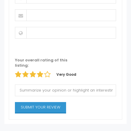
Your overall rating of this
listing:
Very Good