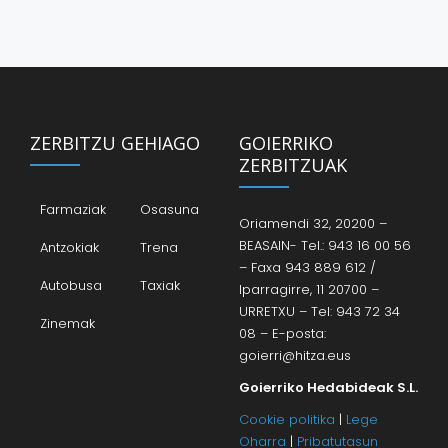
ZERBITZU GEHIAGO
GOIERRIKO
ZERBITZUAK
Farmaziak
Osasuna
Oriamendi 32, 20200 –
BEASAIN- Tel.: 943 16 00 56
Antzokiak
Trena
– Faxa 943 889 612 /
Autobusa
Taxiak
Iparragirre, 11 20700 –
URRETXU – Tel: 943 72 34
Zinemak
08 – E-posta:
goierri@hitza.eus
Goierriko Hedabideak S.L.
Cookie politika
|
Lege
Oharra
|
Pribatutasun