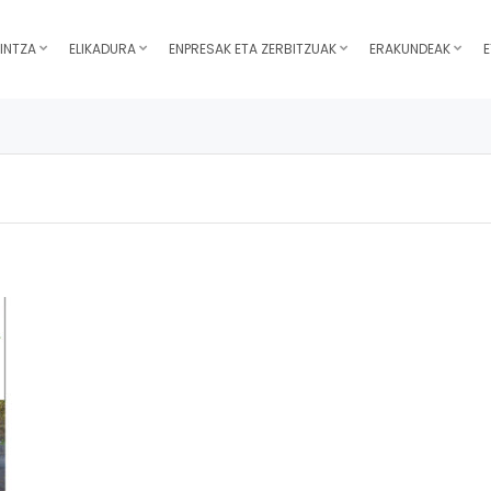
INTZA
ELIKADURA
ENPRESAK ETA ZERBITZUAK
ERAKUNDEAK
E