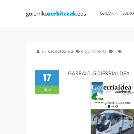
DENDAK
EDERG
By
kudeatzailea
0 Comments
GARRAIO-GOIERRIALDEA
17
Nov