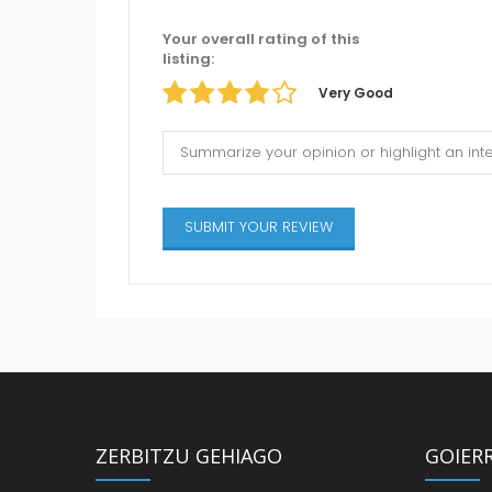
Your overall rating of this
listing:
Very Good
ZERBITZU GEHIAGO
GOIER