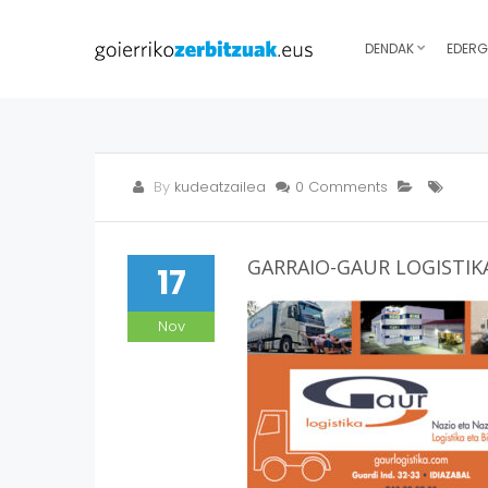
DENDAK
EDERG
By
kudeatzailea
0 Comments
GARRAIO-GAUR LOGISTIK
17
Nov