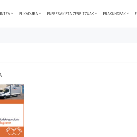
INTZA
ELIKADURA
ENPRESAK ETA ZERBITZUAK
ERAKUNDEAK
E
A