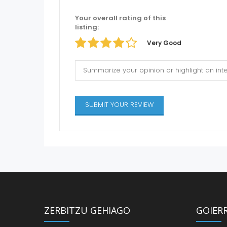
Your overall rating of this
listing:
Very Good
ZERBITZU GEHIAGO
GOIER