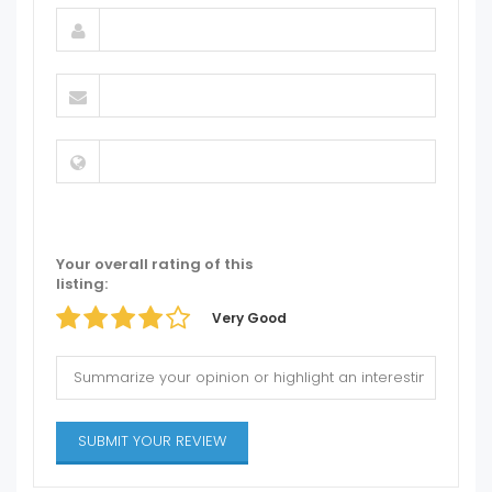
Your overall rating of this
listing:
Very Good