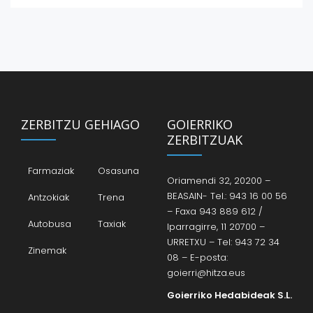
ZERBITZU GEHIAGO
GOIERRIKO
ZERBITZUAK
Farmaziak
Osasuna
Oriamendi 32, 20200 –
BEASAIN- Tel.: 943 16 00 56
Antzokiak
Trena
– Faxa 943 889 612 /
Autobusa
Taxiak
Iparragirre, 11 20700 –
URRETXU – Tel: 943 72 34
Zinemak
08 – E-posta:
goierri@hitza.eus
Goierriko Hedabideak S.L.