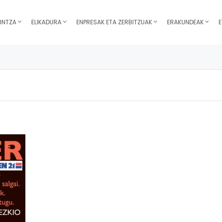
INTZA
ELIKADURA
ENPRESAK ETA ZERBITZUAK
ERAKUNDEAK
E