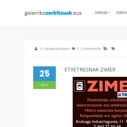
DENDAK
EDERG
By
kudeatzailea
0 Comments
ETXETRESNAK-ZIMER
25
Nov