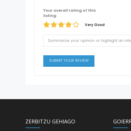
Your overall rating of this
listing:
Very Good
ZERBITZU GEHIAGO
GOIER