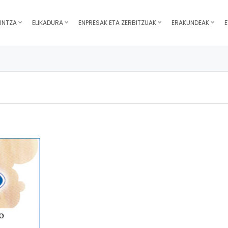
INTZA
ELIKADURA
ENPRESAK ETA ZERBITZUAK
ERAKUNDEAK
E