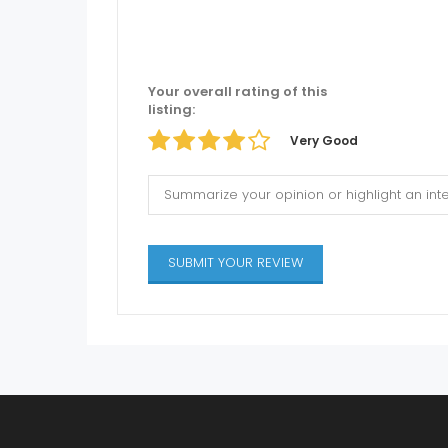
Your overall rating of this
listing:
Very Good