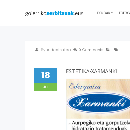
DENDAK
EDERG
By
kudeatzailea
0 Comments
ESTETIKA-XARMANKI
18
Jul