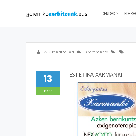
DENDAK
EDERG
By
kudeatzailea
0 Comments
ESTETIKA-XARMANKI
13
Nov