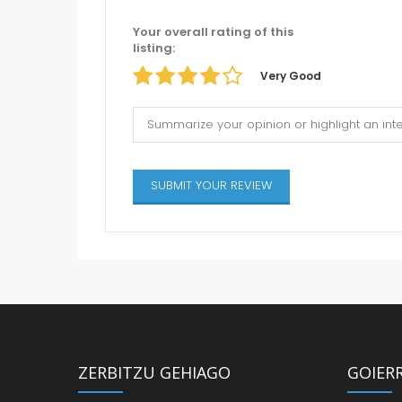
Your overall rating of this
listing:
Very Good
ZERBITZU GEHIAGO
GOIER