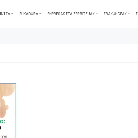
INTZA
ELIKADURA
ENPRESAK ETA ZERBITZUAK
ERAKUNDEAK
E