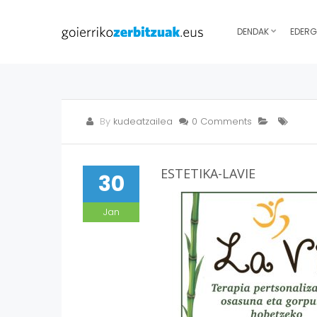
DENDAK
EDERG
By
kudeatzailea
0 Comments
ESTETIKA-LAVIE
30
Jan