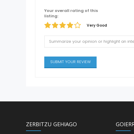
Your overall rating of this
listing:
Very Good
ZERBITZU GEHIAGO
GOIER